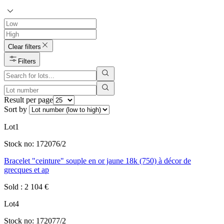
Clear filters
Filters
Result per page
Sort by
Lot
1
Stock no:
172076/2
Bracelet "ceinture" souple en or jaune 18k (750) à décor de
grecques et ap
Sold
:
2 104
€
Lot
4
Stock no:
172077/2