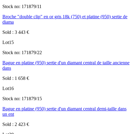
Stock no:
171879/11
Broche "double clip" en or gris 18k (750) et platine (950) sertie de
diama
Sold
:
3 443
€
Lot
15
Stock no:
171879/22
Bague en platine (950) sertie d'un diamant central de taille ancienne
dans
Sold
:
1 658
€
Lot
16
Stock no:
171879/15
Bague en platine (950) sertie d'un diamant central demi-taille dans
un ent
Sold
:
2 423
€