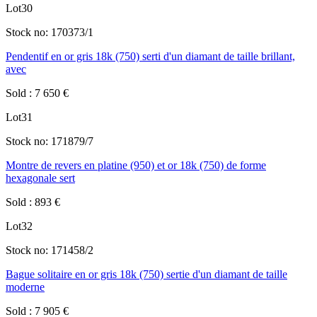
Lot
30
Stock no:
170373/1
Pendentif en or gris 18k (750) serti d'un diamant de taille brillant,
avec
Sold
:
7 650
€
Lot
31
Stock no:
171879/7
Montre de revers en platine (950) et or 18k (750) de forme
hexagonale sert
Sold
:
893
€
Lot
32
Stock no:
171458/2
Bague solitaire en or gris 18k (750) sertie d'un diamant de taille
moderne
Sold
:
7 905
€