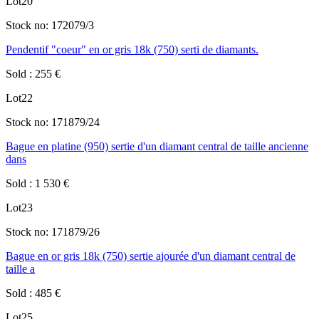
Lot
20
Stock no:
172079/3
Pendentif "coeur" en or gris 18k (750) serti de diamants.
Sold
:
255
€
Lot
22
Stock no:
171879/24
Bague en platine (950) sertie d'un diamant central de taille ancienne
dans
Sold
:
1 530
€
Lot
23
Stock no:
171879/26
Bague en or gris 18k (750) sertie ajourée d'un diamant central de
taille a
Sold
:
485
€
Lot
25