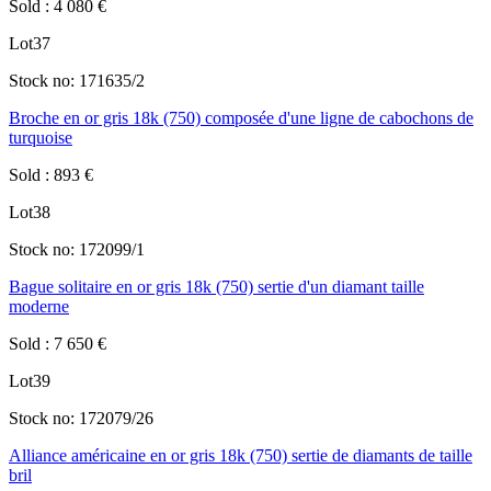
Sold
:
4 080
€
Lot
37
Stock no:
171635/2
Broche en or gris 18k (750) composée d'une ligne de cabochons de
turquoise
Sold
:
893
€
Lot
38
Stock no:
172099/1
Bague solitaire en or gris 18k (750) sertie d'un diamant taille
moderne
Sold
:
7 650
€
Lot
39
Stock no:
172079/26
Alliance américaine en or gris 18k (750) sertie de diamants de taille
bril