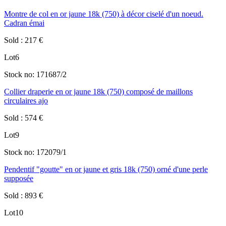
Montre de col en or jaune 18k (750) à décor ciselé d'un noeud.
Cadran émai
Sold
:
217
€
Lot
6
Stock no:
171687/2
Collier draperie en or jaune 18k (750) composé de maillons
circulaires ajo
Sold
:
574
€
Lot
9
Stock no:
172079/1
Pendentif "goutte" en or jaune et gris 18k (750) orné d'une perle
supposée
Sold
:
893
€
Lot
10