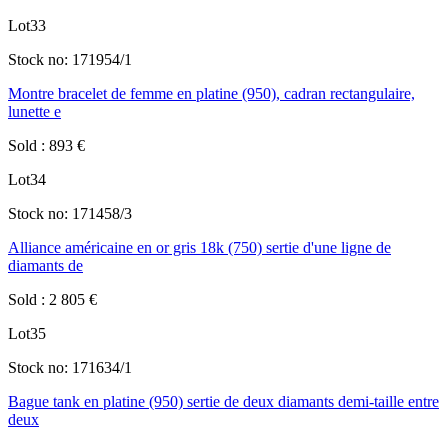
Lot
33
Stock no:
171954/1
Montre bracelet de femme en platine (950), cadran rectangulaire,
lunette e
Sold
:
893
€
Lot
34
Stock no:
171458/3
Alliance américaine en or gris 18k (750) sertie d'une ligne de
diamants de
Sold
:
2 805
€
Lot
35
Stock no:
171634/1
Bague tank en platine (950) sertie de deux diamants demi-taille entre
deux