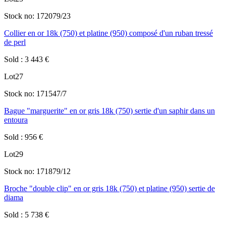
Stock no:
172079/23
Collier en or 18k (750) et platine (950) composé d'un ruban tressé
de perl
Sold
:
3 443
€
Lot
27
Stock no:
171547/7
Bague "marguerite" en or gris 18k (750) sertie d'un saphir dans un
entoura
Sold
:
956
€
Lot
29
Stock no:
171879/12
Broche "double clip" en or gris 18k (750) et platine (950) sertie de
diama
Sold
:
5 738
€