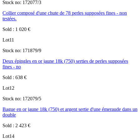
Stock no:
172077/3
Collier composé d'une chute de 78 perles supposées fines - non
testées.
Sold
:
1 020
€
Lot
11
Stock no:
171879/9
Deux épingles en or jaune 18k (750) serties de perles supposées
fines - no
Sold
:
638
€
Lot
12
Stock no:
172079/5
Bague en or jaune 18k (750) et argent sertie d'une émeraude dans un
double
Sold
:
2 423
€
Lot
14