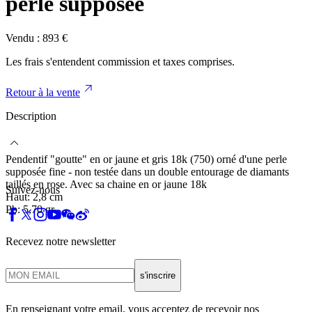
perle supposée
Vendu :
893
€
Les frais s'entendent commission et taxes comprises.
Retour à la vente
Description
Pendentif "goutte" en or jaune et gris 18k (750) orné d'une perle
supposée fine - non testée dans un double entourage de diamants
taillés en rose. Avec sa chaine en or jaune 18k
Suivez-nous
Haut: 2,8 cm
Pb: 5,70 gr
Recevez notre newsletter
s'inscrire
En renseignant votre email, vous acceptez de recevoir nos