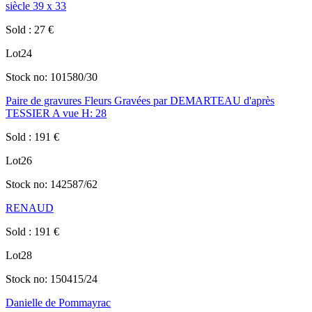
siècle 39 x 33
Sold
:
27
€
Lot
24
Stock no:
101580/30
Paire de gravures Fleurs Gravées par DEMARTEAU d'après
TESSIER A vue H: 28
Sold
:
191
€
Lot
26
Stock no:
142587/62
RENAUD
Sold
:
191
€
Lot
28
Stock no:
150415/24
Danielle de Pommayrac