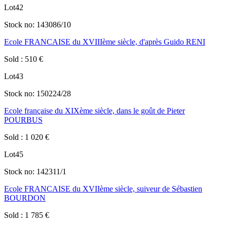
Lot
42
Stock no:
143086/10
Ecole FRANCAISE du XVIIIème siècle, d'après Guido RENI
Sold
:
510
€
Lot
43
Stock no:
150224/28
Ecole française du XIXème siècle, dans le goût de Pieter
POURBUS
Sold
:
1 020
€
Lot
45
Stock no:
142311/1
Ecole FRANCAISE du XVIIème siècle, suiveur de Sébastien
BOURDON
Sold
:
1 785
€