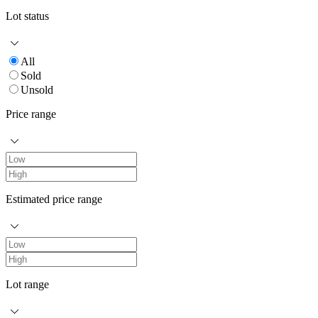
Lot status
All
Sold
Unsold
Price range
Estimated price range
Lot range