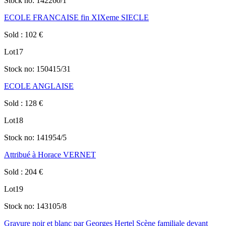
Stock no:
142260/1
ECOLE FRANCAISE fin XIXeme SIECLE
Sold
:
102
€
Lot
17
Stock no:
150415/31
ECOLE ANGLAISE
Sold
:
128
€
Lot
18
Stock no:
141954/5
Attribué à Horace VERNET
Sold
:
204
€
Lot
19
Stock no:
143105/8
Gravure noir et blanc par Georges Hertel Scène familiale devant