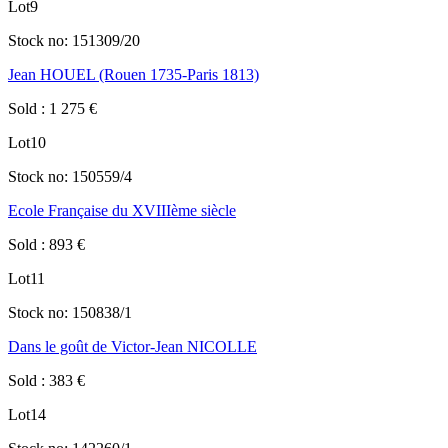
Lot
9
Stock no:
151309/20
Jean HOUEL (Rouen 1735-Paris 1813)
Sold
:
1 275
€
Lot
10
Stock no:
150559/4
Ecole Française du XVIIIème siècle
Sold
:
893
€
Lot
11
Stock no:
150838/1
Dans le goût de Victor-Jean NICOLLE
Sold
:
383
€
Lot
14