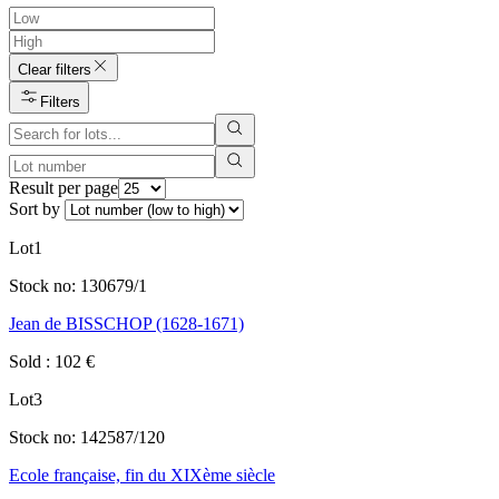
Clear filters
Filters
Result per page
Sort by
Lot
1
Stock no:
130679/1
Jean de BISSCHOP (1628-1671)
Sold
:
102
€
Lot
3
Stock no:
142587/120
Ecole française, fin du XIXème siècle