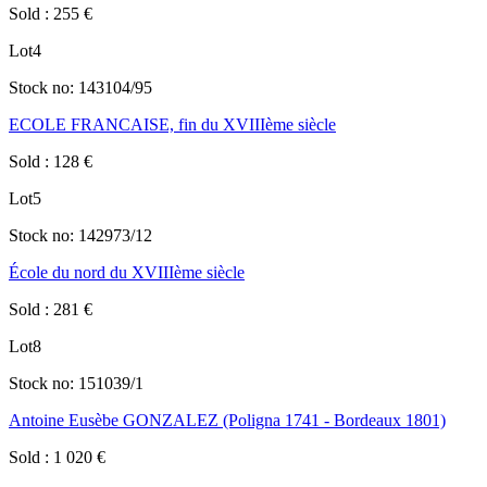
Sold
:
255
€
Lot
4
Stock no:
143104/95
ECOLE FRANCAISE, fin du XVIIIème siècle
Sold
:
128
€
Lot
5
Stock no:
142973/12
École du nord du XVIIIème siècle
Sold
:
281
€
Lot
8
Stock no:
151039/1
Antoine Eusèbe GONZALEZ (Poligna 1741 - Bordeaux 1801)
Sold
:
1 020
€