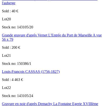
l'auberge
Sold
:
40
€
Lot
20
Stock no:
143105/20
Grande gravure d'après Vernet L'Entrée du Port de Marseille A vue
56 x 79
Sold
:
200
€
Lot
21
Stock no:
150386/1
Louis-François CASSAS (1756-1827)
Sold
:
4 463
€
Lot
22
Stock no:
143105/24
Gravure en noir d'après Demachy La Fontaine Egerie XVIIIème