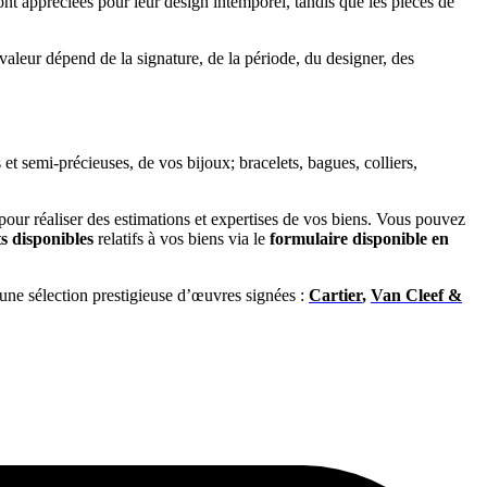
ont appréciées pour leur design intemporel, tandis que les pièces de
 valeur dépend de la signature, de la période, du designer, des
et semi-précieuses, de vos bijoux; bracelets, bagues, colliers,
pour réaliser des estimations et expertises de vos biens. Vous pouvez
 disponibles
relatifs à vos biens via le
formulaire disponible en
une sélection prestigieuse d’œuvres signées :
Cartier
,
Van Cleef &