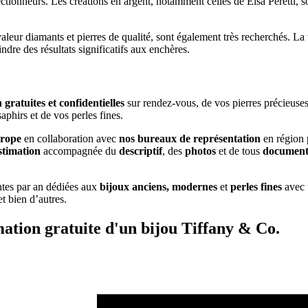
ctionneurs. Les créations en argent, notamment celles de Elsa Peretti, s
valeur diamants et pierres de qualité, sont également très recherchés. La
ndre des résultats significatifs aux enchères.
 gratuites et confidentielles
sur rendez-vous, de vos pierres précieuses 
aphirs et de vos perles fines.
urope
en collaboration avec
nos bureaux de représentation
en région 
stimation
accompagnée du
descriptif
, des
photos
et de tous
documents
ntes par an dédiées aux
bijoux anciens, modernes
et
perles fines
avec 
 et bien d’autres.
mation gratuite d'un bijou Tiffany & Co.