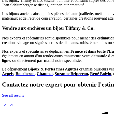
Les bijoux Tiffany & Co. suscitent un intérêt constant auprès des colle
Jean Schlumberger se distinguent par leur créativité.
Les bijoux anciens ainsi que les pièces de haute joaillerie, mettant en 
matériaux et de l’état de conservation, certaines créations pouvant attei
Vendre aux enchères un bijou Tiffany & Co.
Nos experts et spécialistes sont disponibles pour mener des
estimation
créations vintage ou signées serties de diamants, rubis, émeraudes ou s
Nos experts et spécialistes se déplacent
en France et dans toute l’E
également en amont d'un rendez-vous transmettre votre
demande d'e
ligne
, ou directement
par mail
à notre spécialiste.
Le département
Bijoux & Perles fines Aguttes
organise plusieurs ve
Arpels
,
Boucheron
,
Chaumet
,
Suzanne Belperron
,
René Boivin
,
Contactez notre expert pour obtenir l'esti
See all results