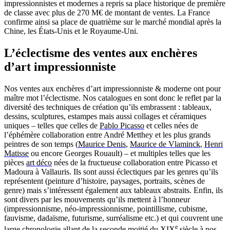
impressionnistes et modernes a repris sa place historique de première
de classe avec plus de 270 M€ de montant de ventes. La France
confirme ainsi sa place de quatrième sur le marché mondial après la
Chine, les États-Unis et le Royaume-Uni.
L’éclectisme des ventes aux enchères
d’art impressionniste
Nos ventes aux enchères d’art impressionniste & moderne ont pour
maître mot l’éclectisme. Nos catalogues en sont donc le reflet par la
diversité des techniques de création qu’ils embrassent : tableaux,
dessins, sculptures, estampes mais aussi collages et céramiques
uniques – telles que celles de
Pablo Picasso
et celles nées de
l’éphémère collaboration entre André Metthey et les plus grands
peintres de son temps (
Maurice Denis
,
Maurice de Vlaminck
,
Henri
Matisse
ou encore Georges Rouault) – et multiples telles que les
pièces
art déco
nées de la fructueuse collaboration entre Picasso et
Madoura à Vallauris. Ils sont aussi éclectiques par les genres qu’ils
représentent (peinture d’histoire, paysages, portraits, scènes de
genre) mais s’intéressent également aux tableaux abstraits. Enfin, ils
sont divers par les mouvements qu’ils mettent à l’honneur
(impressionnisme, néo-impressionnisme, pointillisme, cubisme,
fauvisme, dadaïsme, futurisme, surréalisme etc.) et qui couvrent une
e
large chronologie allant de la seconde moitié du XIX
siècle à nos