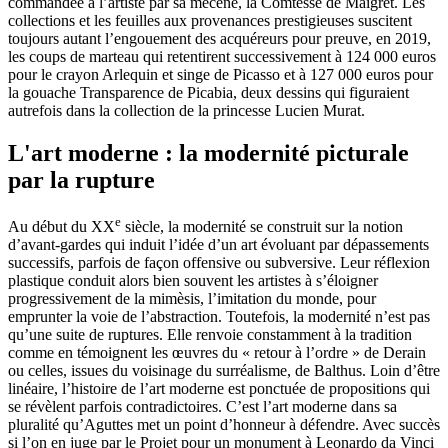
commandée à l’artiste par sa mécène, la Comtesse de Maigret. Les
collections et les feuilles aux provenances prestigieuses suscitent
toujours autant l’engouement des acquéreurs pour preuve, en 2019,
les coups de marteau qui retentirent successivement à 124 000 euros
pour le crayon Arlequin et singe de Picasso et à 127 000 euros pour
la gouache Transparence de Picabia, deux dessins qui figuraient
autrefois dans la collection de la princesse Lucien Murat.
L'art moderne : la modernité picturale
par la rupture
e
Au début du XX
siècle, la modernité se construit sur la notion
d’avant-gardes qui induit l’idée d’un art évoluant par dépassements
successifs, parfois de façon offensive ou subversive. Leur réflexion
plastique conduit alors bien souvent les artistes à s’éloigner
progressivement de la mimèsis, l’imitation du monde, pour
emprunter la voie de l’abstraction. Toutefois, la modernité n’est pas
qu’une suite de ruptures. Elle renvoie constamment à la tradition
comme en témoignent les œuvres du « retour à l’ordre » de Derain
ou celles, issues du voisinage du surréalisme, de Balthus. Loin d’être
linéaire, l’histoire de l’art moderne est ponctuée de propositions qui
se révèlent parfois contradictoires. C’est l’art moderne dans sa
pluralité qu’Aguttes met un point d’honneur à défendre. Avec succès
si l’on en juge par le Projet pour un monument à Leonardo da Vinci