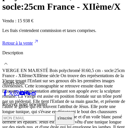
socle:25cm France - XIIème/X
Vendu :
15 938
€
Les frais s'entendent commission et taxes comprises.
Retour à la vente
Description
VIERGE EN MAJESTÉ Bois polychromé H:60,5 cm - socle:25cm
France - XIIème/XIIIème siècle On trouve des représentations de la
Vierge tenant l'Enfant sur ses genoux dès les premières images
Suivez-nous
chrétiennes. Cette iconographie se retrouve ensuite dans toute
l'Europe, la représentation atteignant son apogée avec la sculpture
romane. La Vierge est assise en position frontale sur un trône porté
par un piédestal. Elle tient l'Enfant de sa main gauche, et présente de
Recevez notre newsletter
l'autre le globe qui est souvent l'attribut de Jésus. Elle porte une
longue tunique, qui s'évase en dégageant le bout des chaussures
pointues, recouverte d'une chasuble bleue et d'un voile blanc passé
s'inscrire
derrière les épaules. Jésus est également vêtu d'une tunique longue
sur des pieds nus, et d'une étole qui lui enveloppe les jambes. Il tient