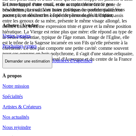
En renseignant votre email, vous acceptez de recevoir nos
le Livre frappé d'une croix, et de sa main droite fait le geste de
newsletters par mail. Voir notre politique de confidentialité.Vous
bénédiction. Les surfaces lisses des tissus ne portent quasiment
pouvez vous désinscrire à l'aide des liens de désinscription.
aucun pli, et moulent les corps des personnages. L'Enfant, assis
entre les genoux de sa mère, présente le même visage allongé, les
Acheter / Vendre
mêmes traits, la même expression triste et grave et la même position
hiératique. La Vierge est reine plus que mère: elle répond au type de
Ventes passées
la Sedes Sapientiae, typique de l'âge roman. Image de l'Eglise, elle
est le trône de la Sagesse incarnée en son Fils qu'elle présente à la
Prochaines ventes
chrétienté. Le dos plat comporte une petite cavité: comme souvent
pour ces oeuvres en bois polychrome, il s'agit d'une statue-reliquaire,
proche des Vierges en majesté d'Auvergne et du centre de la France
Journées d'expertises
Demander une estimation
À propos
Notre mission
Spécialités
Artistes & Créateurs
Nos actualités
Nous rejoindre