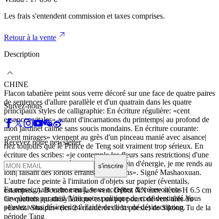
Les frais s'entendent commission et taxes comprises.
Retour à la vente
Description
CHINE
Flacon tabatière peint sous verre décoré sur une face de quatre paires
de sentences d'allure parallèle et d'un quatrain dans les quatre
Suivez-nous
principaux styles de calligraphie: En écriture régulière: «cent
essences vitales» autant d'incarnations du printemps| au profond de
mon jardinet calme sans soucis mondains. En écriture courante:
«cent mirages» viennent au grès d'un pinceau manié avec aisance|
Recevez notre newsletter
riez toujours que le Prince de Teng soit vraiment trop sérieux. En
écriture des scribes: «je contemple les fleurs sans restrictions| d'une
touche de la main, crée le printemps. Plein d'énergie, je me rends au
s'inscrire
loin| faisant des loriots errants mes voisins». Signé Mashaoxuan.
L'autre face peinte à l'imitation d'objets sur papier (éventails,
En renseignant votre email, vous acceptez de recevoir nos
estampes...). Bouchon en jade vert. Début XX ème siècle H 6.5 cm
newsletters par mail. Voir notre politique de confidentialité.Vous
Ce quatrain quadrisyllabique est un pot pourri de vers tirés du
pouvez vous désinscrire à l'aide des liens de désinscription.
«Ershisi Shaipin» (les 24 manières de la poésie) de Sikong Tu de la
période Tang