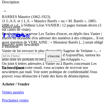
Description
BARRES Maurice (1862-1923).
11 L.A.S. et 1 L.S. « Maurice Barrès » ou « M. Barrès », 1885-
1896 et s.d., à l'éditeur Léon VANIER | 12 pages formats divers (3
Suivez-nous
sur cartes de visite).
Barrès parle de sa revue Les Taches d'encre, en dépôt chez Vanier |
Barrès lui demande d'en adresser des numéros à des critiques... Il est
aussi question de VERLAINE : « Monsieur Barrès [...] serait obligé
Recevez notre newsletter
à Monsieur
Vanier de lui envoyer le plus tôt possible Sagesse de Verlaine »... «
j'aurais grand plaisir à recevoir Hommes d'Aujourd'hui, surtout les
s'inscrire
amis dont les portraits m'ont plus ou moins échappés »...
On joint 6 lettres adressées à Vanier ou à Barrès concernant Les
En renseignant votre email, vous acceptez de recevoir nos
Taches d'Encre.
newsletters par mail. Voir notre politique de confidentialité.Vous
pouvez vous désinscrire à l'aide des liens de désinscription.
Acheter / Vendre
Ventes passées
Prochaines ventes