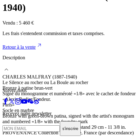
1940)
Vendu :
5 460
€
Les frais s'entendent commission et taxes comprises.
Retour à la vente
Description
CHARLES MALFRAY (1887-1940)
Le Silence au rocher ou La Boule au rocher
Bronze à patine brun-vert
Suivez-nous
Signé du monogramme et numéroté «1/8» avec le cachet de fondeur
«Alexis.Rudier/Fondeur.
Paris»
Socle en marbre
Recevez notre newsletter
Bronze with green-brown patina, signed with the artist's monogram
and numbered «1/8» with the foundry mark
«Alexis.Rudier/Fondeur.Paris», marble stand 29 cm - 11 3/8 in.
s'inscrire
PROVENANCE Collection particulière, France (par descendance)