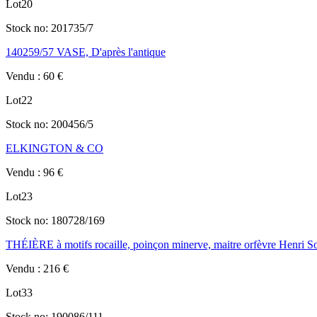
Lot
20
Stock no:
201735/7
140259/57 VASE, D'après l'antique
Vendu
:
60
€
Lot
22
Stock no:
200456/5
ELKINGTON & CO
Vendu
:
96
€
Lot
23
Stock no:
180728/169
THÉIÈRE à motifs rocaille, poinçon minerve, maitre orfèvre Henri So
Vendu
:
216
€
Lot
33
Stock no:
190086/111