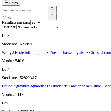
Filtres
Résultats par page
Trier par
Lot
3
Stock no:
162484/1
Woog J École britannique « Scène de chasse anglaise » Chasse à cour
Vendu
:
540
€
Lot
4
Stock no:
152829/417
Lot de 2 gravures aquarellées : Officier de Lancier de la Vistule | Sap
Vendu
:
144
€
Lot
8